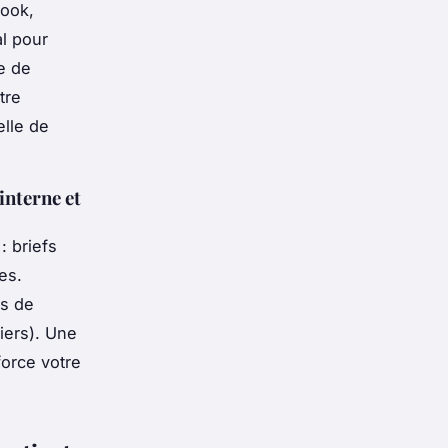
book,
al pour
se de
tre
elle de
interne et
: briefs
es.
es de
iers). Une
orce votre