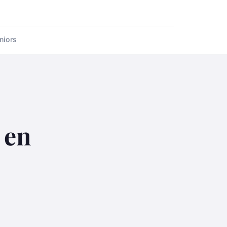
niors
 en