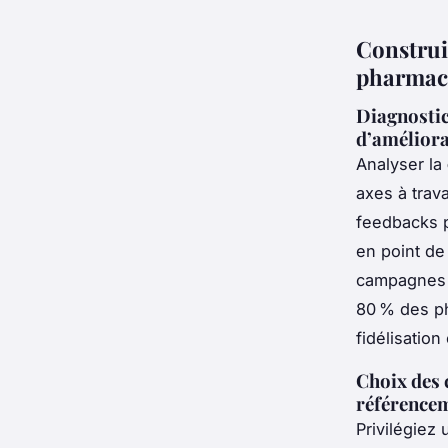
Construi
pharmac
Diagnostic
d’amélior
Analyser la
axes à trava
feedbacks pa
en point de
campagnes 
80 % des ph
fidélisation 
Choix des c
référencem
Privilégiez