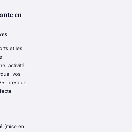
ante en
xes
rts et les
de
ne, activité
rque, vos
25, presque
fecte
sé
(mise en