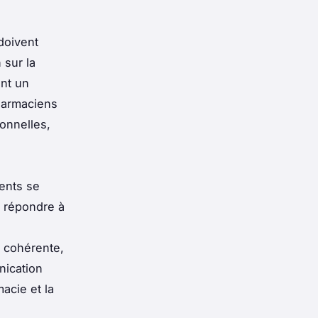
doivent
 sur la
ent un
pharmaciens
sonnelles,
ients se
r répondre à
 cohérente,
nication
acie et la