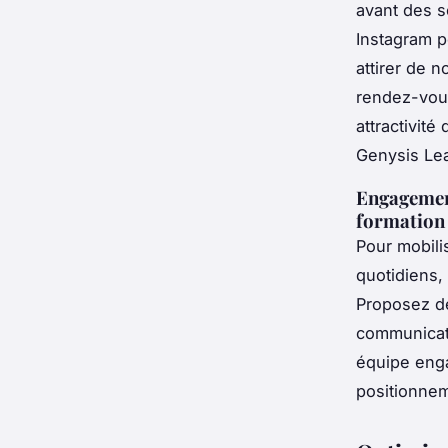
avant des s
Instagram po
attirer de 
rendez-vous
attractivité
Genysis Lear
Engagement
formation
Pour mobilis
quotidiens,
Proposez de
communicati
équipe enga
positionnem