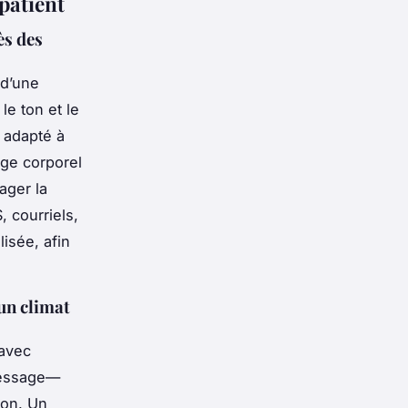
 patient
ès des
 d’une
le ton et le
l adapté à
age corporel
ager la
 courriels,
lisée, afin
un climat
 avec
 message—
ion. Un