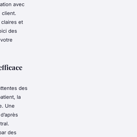
lation avec
client.
 claires et
oici des
 votre
efficace
attentes des
tient, la
le. Une
 d’après
tral.
par des