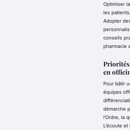
Optimiser l
les patients
Adopter des 
personnalis
conseils pra
pharmacie a
Priorité
en offici
Pour bâtir 
équipes off
différenciat
démarche pe
l’Ordre, la 
L’écoute et