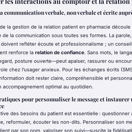
 les interactions au comptoir et la relation
la communication verbale, non verbale et écrite aupr
 de la gestion de la relation patient en pharmacie découle
ne de la communication sous toutes ses formes. La parole, 
 doivent refléter écoute et professionnalisme ; un consei
ent renforce la
relation de confiance
. Sans mots, le lang
egard, posture ouverte—peut apaiser, rassurer ou encour
role chez l’usager anxieux. Pour les échanges écrits (SMS,
’information doit rester claire, compréhensible et personna
n accompagnement optimal au quotidien.
ratiques pour personnaliser le message et instaurer 
ce
ctive des besoins du patient est essentielle : questionner
ce, reformuler, écouter les non-dits. Personnaliser son
lient par son nom, valoriser son suivi—suscite la fidélisat