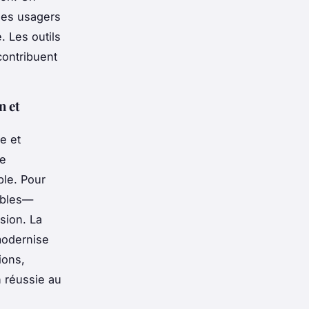
 des usagers
. Les outils
contribuent
n et
e et
Je
ble. Pour
ables—
sion. La
modernise
ions,
n réussie au