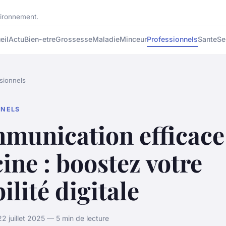
nvironnement.
eil
Actu
Bien-etre
Grossesse
Maladie
Minceur
Professionnels
Sante
Se
sionnels
NNELS
munication efficace
cine : boostez votre
bilité digitale
 juillet 2025 — 5 min de lecture