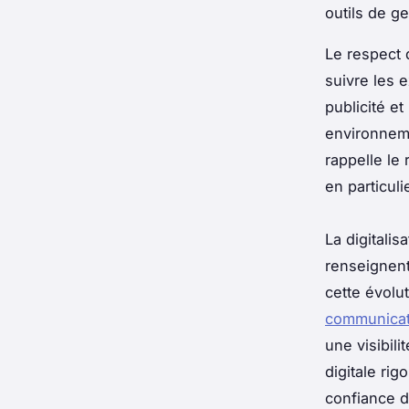
outils de g
Le respect 
suivre les 
publicité e
environnemen
rappelle le
en particul
La digitali
renseignent
cette évolu
communicatio
une visibil
digitale rig
confiance d