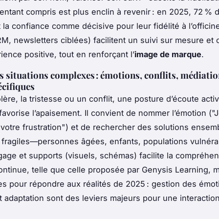
sentant compris est plus enclin à revenir : en 2025, 72 %
la confiance comme décisive pour leur fidélité à l’officine
RM, newsletters ciblées) facilitent un suivi sur mesure et 
ence positive, tout en renforçant l’
image de marque
.
s situations complexes : émotions, conflits, médiatio
écifiques
lère, la tristesse ou un conflit, une posture d’écoute activ
favorise l’apaisement. Il convient de nommer l’émotion ("
otre frustration") et de rechercher des solutions ensem
 fragiles—personnes âgées, enfants, populations vulnér
gage et supports (visuels, schémas) facilite la compréhen
ontinue, telle que celle proposée par Genysis Learning, 
es pour répondre aux réalités de 2025 : gestion des émot
t adaptation sont des leviers majeurs pour une interactio