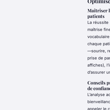
Optimiser
Maîtriser 
patients
La réussite
maîtrise fi
vocabulaire
chaque pati
—sourire, r
prise de pa
affiches), l
d’assurer u
Conseils p
de confian
L’analyse a
bienveillan
appeler le c