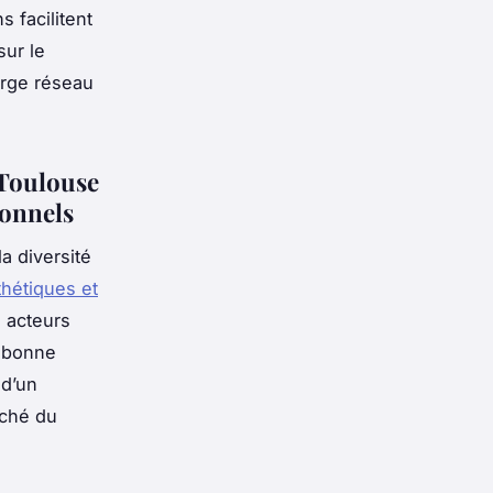
s facilitent
sur le
arge réseau
 Toulouse
ionnels
a diversité
thétiques et
s acteurs
n bonne
 d’un
rché du