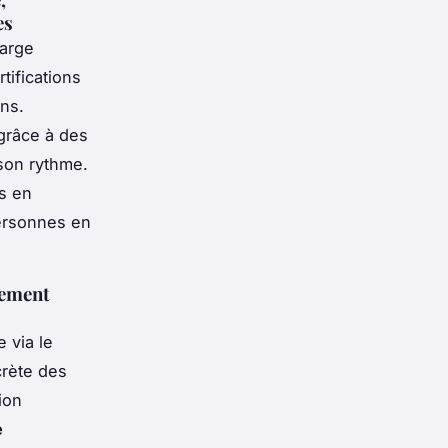
es
large
tifications
ins.
grâce à des
 son rythme.
s en
personnes en
nement
 via le
crète des
ion
e