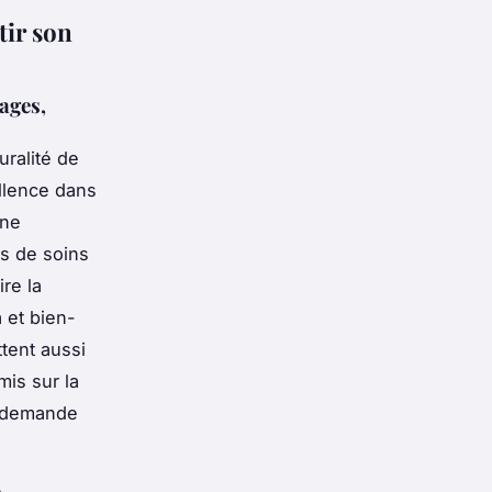
tir son
ages,
uralité de
ellence dans
une
rs de soins
re la
 et bien-
tent aussi
mis sur la
a demande
,