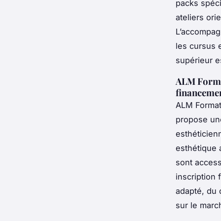
packs spécia
ateliers or
L’accompagn
les cursus 
supérieur e
ALM Format
financeme
ALM Formati
propose une
esthéticien
esthétique 
sont access
inscription
adapté, du 
sur le marc