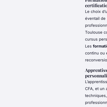
certificat
Le choix d
éventail de
professionn
Toulouse co
cursus pers
Les
formati
continu ou 
reconversio
Apprentiss
personnali
L’apprentis
CFA, et un 
techniques,
professionn