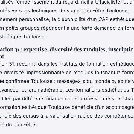
lisés (embellissement du regard, nail art, facialiste) et d
ientés vers les techniques de spa et bien-être Toulouse.
ement personnalisé, la disponibilité d’un CAP esthétique 
en petits groupes répondent à une forte demande en for
sthétique Toulouse.
ion 31 : expertise, diversité des modules, inscriptio
nt
on 31, reconnu dans les instituts de formation esthétiqu
 diversité impressionnante de modules touchant la form
ne confirmée Toulouse : massages « du monde », soins v
avancée, ou aromathérapie. Les formations esthétiques 
ibles par différents financements professionnels, et cha
 formation esthétique Toulouse bénéficie d’un accompag
choix des cursus à la valorisation rapide des compétenc
hé du bien-être.