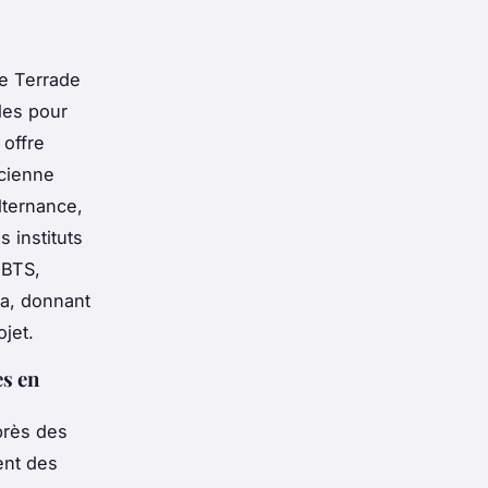
le Terrade
les pour
 offre
icienne
lternance,
 instituts
 BTS,
pa, donnant
jet.
es en
près des
ent des