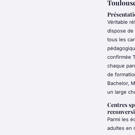
Toulous
Présentati
Véritable r
dispose de
tous les ca
pédagogique
confirmée T
chaque parc
de formatio
Bachelor, M
un large ch
Centres sp
reconversi
Parmi les é
adultes en 