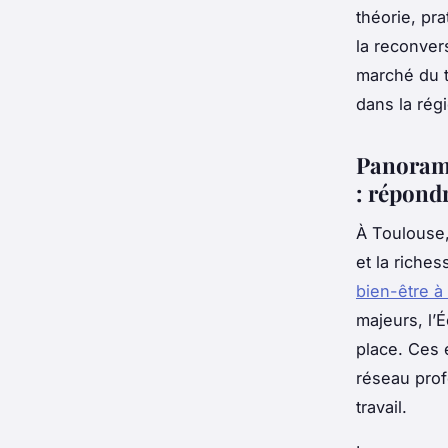
théorie, pra
la reconver
marché du t
dans la rég
Panorama
: répondr
À Toulouse,
et la riche
bien-être à
majeurs, l’
place. Ces 
réseau prof
travail.