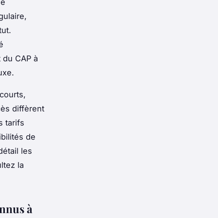
de
gulaire,
tut.
é
t du CAP à
uxe.
courts,
ès diffèrent
 tarifs
bilités de
étail les
ltez la
onnus à