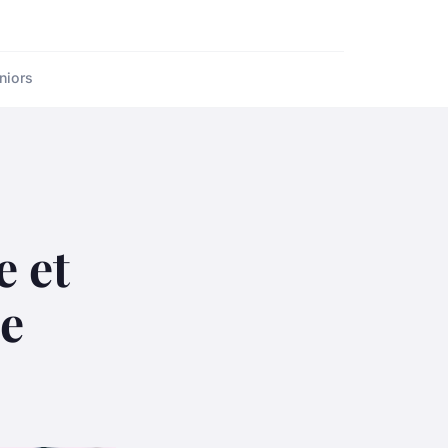
niors
e et
se