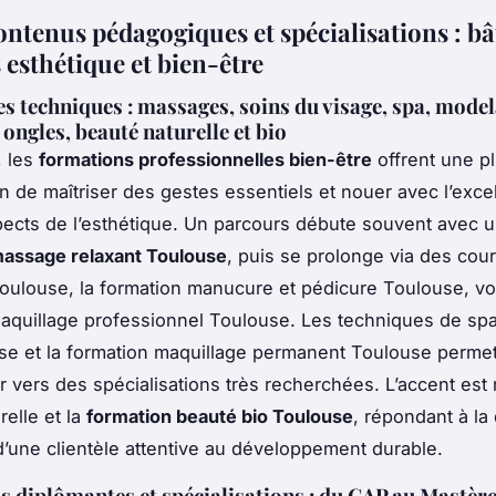
ontenus pédagogiques et spécialisations : bâ
 esthétique et bien-être
es techniques : massages, soins du visage, spa, model
 ongles, beauté naturelle et bio
, les
formations professionnelles bien-être
offrent une pl
n de maîtriser des gestes essentiels et nouer avec l’exc
pects de l’esthétique. Un parcours débute souvent avec 
massage relaxant Toulouse
, puis se prolonge via des cou
oulouse, la formation manucure et pédicure Toulouse, voi
aquillage professionnel Toulouse. Les techniques de spa
se et la formation maquillage permanent Toulouse permet
r vers des spécialisations très recherchées. L’accent est 
relle et la
formation beauté bio Toulouse
, répondant à l
d’une clientèle attentive au développement durable.
 diplômantes et spécialisations : du CAP au Mastère