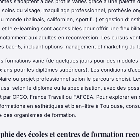
mes s’adaptent à des profils variés grâce à une palette 
 : soins du visage, maquillage professionnel, prothésie on
monde (balinais, californien, sportif…) et gestion d’insti
 et le e-learning sont accessibles pour offrir une flexibilit
notamment aux adultes en reconversion. Les cursus von
s bac+5, incluant options management et marketing du l
s formations varie (de quelques jours pour des modules 
x ans pour les diplômes supérieurs). Les conditions d’acc
laire ou projet professionnel selon le parcours choisi. Les
ussi selon le diplôme ou la spécialisation, avec des possi
 par OPCO, France Travail ou FAFCEA. Pour explorer en d
 formations en esthétiques et bien-être à Toulouse, consu
e des organismes de formation.
phie des écoles et centres de formation rec