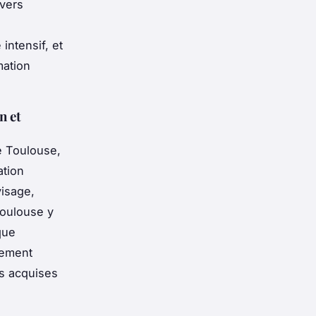
ivers
intensif, et
mation
n et
e Toulouse,
ation
isage,
Toulouse y
que
nement
es acquises