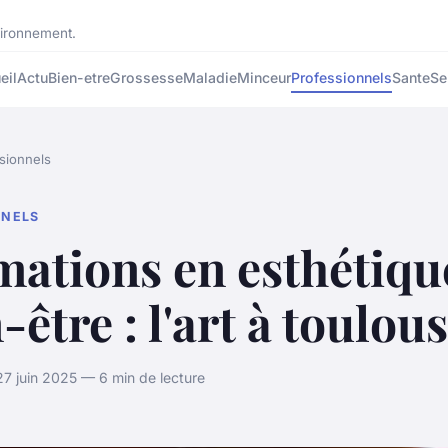
nvironnement.
eil
Actu
Bien-etre
Grossesse
Maladie
Minceur
Professionnels
Sante
Se
sionnels
NNELS
ations en esthétiqu
-être : l'art à toulou
 juin 2025 — 6 min de lecture